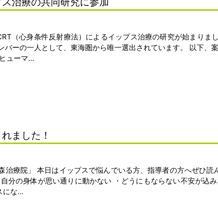
プス治療の共同研究に参加
CRT（心身条件反射療法）によるイップス治療の研究が始まりま
ンバーの一人として、東海圏から唯一選出されています。 以下、案
ューマ...
されました！
森治療院」 本日はイップスで悩んでいる方、指導者の方へぜひ読
・自分の身体が思い通りに動かない ・どうにもならない不安が込み
な...