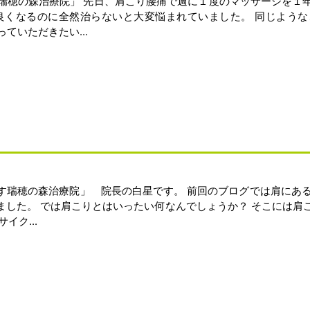
瑞穂の森治療院」 先日、肩こり腰痛で週に１度のマッサージを１
良くなるのに全然治らないと大変悩まれていました。 同じよう
ていただきたい...
瑞穂の森治療院」 院長の白星です。 前回のブログでは肩にある
した。 では肩こりとはいったい何なんでしょうか？ そこには肩
イク...