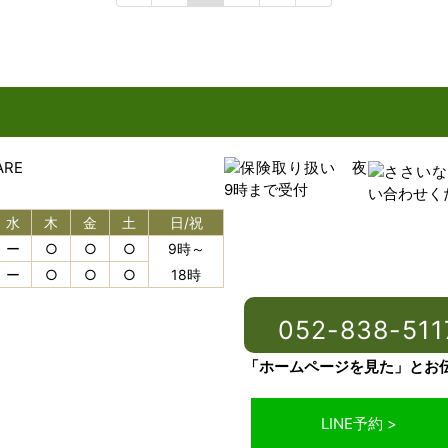
水
木
金
土
日/祝
ー
○
○
○
9時～
ー
○
○
○
18時
052-838-511
「ホームページを見た」とお
LINE予約 >