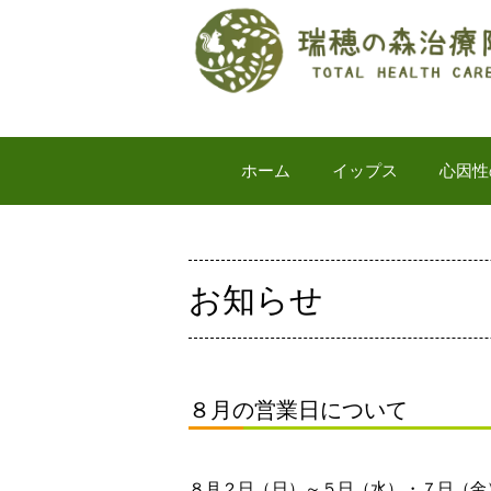
ホーム
イップス
心因性
お知らせ
８月の営業日について
８月２日（日）～５日（水）・７日（金