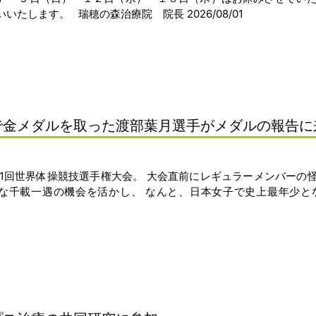
たします。 瑞穂の森治療院 院長 2026/08/01
で金メダルを取った渡部葉月選手がメダルの報告に
51回世界体操競技選手権大会。 大会直前にレギュラーメンバーの
んな千載一遇の機会を活かし、 なんと、日本女子で史上最年少