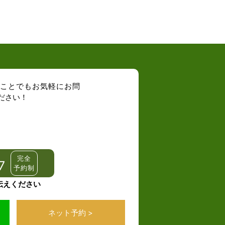
完全
7
予約制
伝えください
ネット予約 >