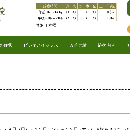
診療時間
月
火
水
木
金
土
日/祝
午前9時～14時
○
○
ー
○
○
○
9時～
午後16時～21時
○
○
ー
○
○
○
18時
休診日:水曜
の症状
ビジネスイップス
改善実績
施術内容
）・９日（日）・１２日（水）～１３日（木）はお休みさせていただ