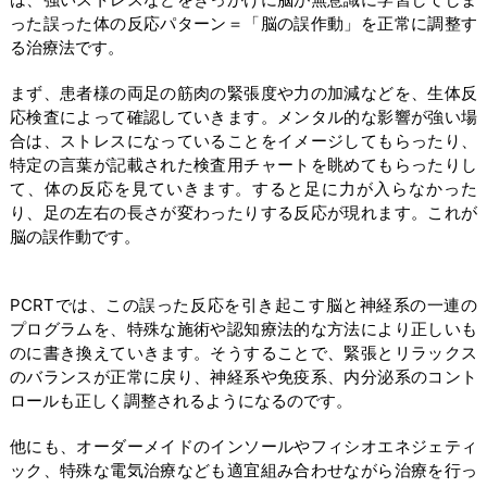
った誤った体の反応パターン＝「脳の誤作動」を正常に調整す
る治療法です。
まず、患者様の両足の筋肉の緊張度や力の加減などを、生体反
応検査によって確認していきます。メンタル的な影響が強い場
合は、ストレスになっていることをイメージしてもらったり、
特定の言葉が記載された検査用チャートを眺めてもらったりし
て、体の反応を見ていきます。すると足に力が入らなかった
り、足の左右の長さが変わったりする反応が現れます。これが
脳の誤作動です。
PCRTでは、この誤った反応を引き起こす脳と神経系の一連の
プログラムを、特殊な施術や認知療法的な方法により正しいも
のに書き換えていきます。そうすることで、緊張とリラックス
のバランスが正常に戻り、神経系や免疫系、内分泌系のコント
ロールも正しく調整されるようになるのです。
他にも、オーダーメイドのインソールやフィシオエネジェティ
ック、特殊な電気治療なども適宜組み合わせながら治療を行っ