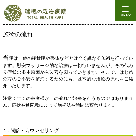
ホーム
MENU
イップス
心因性の症状
施術の流れ
ビジネスイップス
当
院は、他の接骨院や整体などとは全く異なる施術を行ってい
改善実績
ます。慰安マッサージ的な治療は一切行いませんが、その代わ
ーイップス
り症状の根本原因から改善を図っていきます。そこで、はじめ
の方のご不安を解消するためにも、基本的な治療の流れをご紹
ー局所性ジストニア
介いたします。
ー心因性の症状
注意：全ての患者様がこの流れで治療を行うものではありませ
ん。症状や通院数によって施術法や時間は変わります。
ーパニック障害
ー自律神経系の症状
１. 問診・カウンセリング