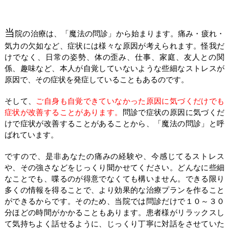
ー身体の痛み
ー発達障害
当
院の治療は、「魔法の問診」から始まります。痛み・疲れ・
施術内容
気力の欠如など、症状には様々な原因が考えられます。怪我だ
けでなく、日常の姿勢、体の歪み、仕事、家庭、友人との関
施術の流れ
係、趣味など、本人が自覚していないような些細なストレスが
原因で、その症状を発症していることもあるのです。
料金
そして、
ご自身も自覚できていなかった原因に気づくだけでも
店舗案内
症状が改善することがあります。
問診で症状の原因に気づくだ
けで症状が改善することがあることから、「魔法の問診」と呼
ネット予約
ばれています。
LINE予約・問合せ
ですので、是非あなたの痛みの経験や、今感じてるストレス
や、その強さなどをじっくり聞かせてください。どんなに些細
なことでも、喋るのが得意でなくても構いません。できる限り
多くの情報を得ることで、より効果的な治療プランを作ること
ができるからです。そのため、当院では問診だけで１０～３０
分ほどの時間がかかることもあります。患者様がリラックスし
て気持ちよく話せるように、じっくり丁寧に対話をさせていた