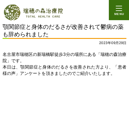
ホーム
MENU
イップス
顎関節症と身体のだるさが改善されて鬱病の薬
心因性の症状
も辞められました
ビジネスイップス
2023年09月29日
名古屋市瑞穂区の新瑞橋駅徒歩3分の場所にある「瑞穂の森治療
改善実績
院」です。
本日は、顎関節症と身体のだるさを改善された方より、「患者
ーイップス
様の声」アンケートを頂きましたのでご紹介いたします。
ー局所性ジストニア
ー心因性の症状
ーパニック障害
ー自律神経系の症状