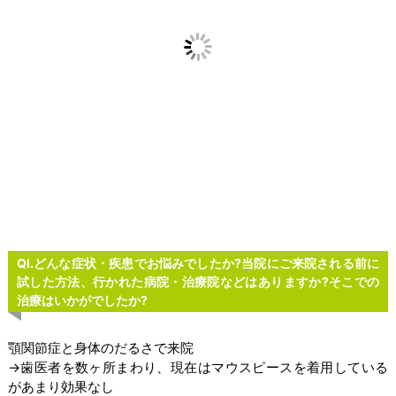
ー身体の痛み
ー発達障害
施術内容
施術の流れ
料金
店舗案内
ネット予約
Ql.
どんな症状・疾患でお悩みでしたか?当院にご来院される前に
LINE予約・問合せ
試した方法、行かれた病院・治療院などはありますか?そこでの
治療はいかがでしたか?
顎関節症と身体のだるさで来院
→歯医者を数ヶ所まわり、現在はマウスピースを着用している
があまり効果なし