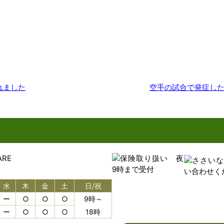
れました
空手の試合で発症し
水
木
金
土
日/祝
ー
○
○
○
9時～
ー
○
○
○
18時