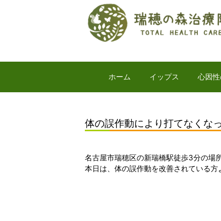
ホーム
イップス
心因性
体の誤作動により打てなくな
名古屋市瑞穂区の新瑞橋駅徒歩3分の場
本日は、体の誤作動を改善されている方