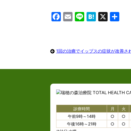
Facebook
Email
Line
Hatena
X
共
有
1回の治療でイップスの症状が改善さ
診療時間
月
火
午前9時～14時
○
○
午後16時～21時
○
○