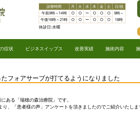
診療時間
月
火
水
木
金
土
日/祝
午前9時～14時
○
○
ー
○
○
○
9時～
午後16時～21時
○
○
ー
○
○
○
18時
休診日:水曜
の症状
ビジネスイップス
改善実績
施術内容
ったフォアサーブが打てるようになりました
所にある「瑞穂の森治療院」です。
より、「患者様の声」アンケートを頂きましたのでご紹介いたしま