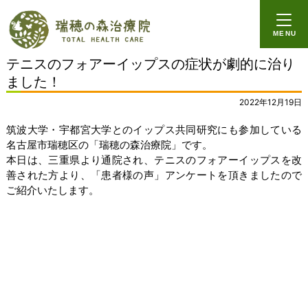
ホーム
MENU
イップス
テニスのフォアーイップスの症状が劇的に治り
心因性の症状
ました！
ビジネスイップス
2022年12月19日
筑波大学・宇都宮大学とのイップス共同研究にも参加している
改善実績
名古屋市瑞穂区の「瑞穂の森治療院」です。
本日は、三重県より通院され、
テニスのフォアーイップス
を改
ーイップス
善された方より、「患者様の声」アンケートを頂きましたので
ご紹介いたします。
ー局所性ジストニア
ー心因性の症状
ーパニック障害
ー自律神経系の症状