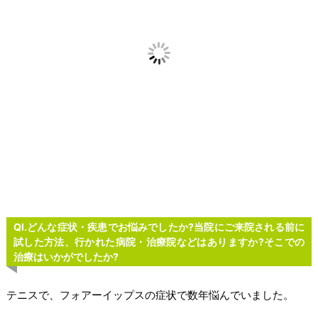
ー身体の痛み
ー発達障害
施術内容
施術の流れ
料金
店舗案内
ネット予約
LINE予約・問合せ
Ql.
どんな症状・疾患でお悩みでしたか?当院にご来院される前に
試した方法、行かれた病院・治療院などはありますか?そこでの
治療はいかがでしたか?
テニスで、フォアーイップスの症状で数年悩んでいました。