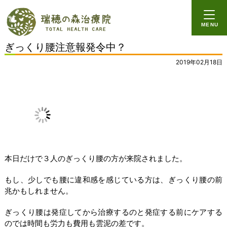
ホーム
MENU
イップス
ぎっくり腰注意報発令中？
心因性の症状
2019年02月18日
ビジネスイップス
改善実績
ーイップス
ー局所性ジストニア
本日だけで３人のぎっくり腰の方が来院されました。
ー心因性の症状
もし、少しでも腰に違和感を感じている方は、ぎっくり腰の前
ーパニック障害
兆かもしれません。
ー自律神経系の症状
ぎっくり腰は発症してから治療するのと発症する前にケアする
のでは時間も労力も費用も雲泥の差です。