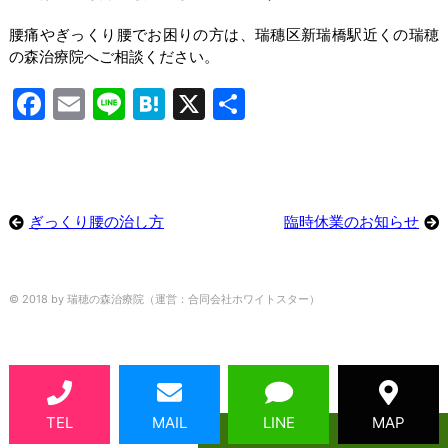
ー身体の痛み
腰痛やぎっくり腰でお困りの方は、瑞穗区新瑞橋駅近くの瑞穂
ー発達障害
の森治療院へご相談ください。
施術内容
Facebook
Email
Line
Hatena
X
共
有
施術の流れ
料金
店舗案内
ぎっくり腰の治し方
臨時休業のお知らせ
ネット予約
© 2018 by 瑞穂の森治療院（運営：合同会社ホワイトスター）
LINE予約・問合せ
TEL
MAIL
LINE
MAP